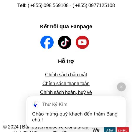
Tell:
( +855) 098 569108 - ( +855) 0977125108
Kết nối qua Fanpage
Hỗ trợ
Chính sách bảo mật
Chính sách thanh toán
Chính sách hoàn, huỷ vé
Tra cứu thông tin đặt vé
Thư Ký Kim
Hướng dẫn đặt vé
Chào mừng quý khách đến thăm Bang 
chủ !
© 2024 | Bản quyền thuộc về Công ty Du
We