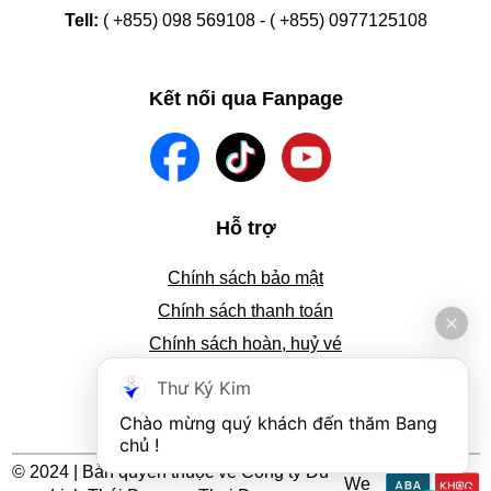
Tell:
( +855) 098 569108 - ( +855) 0977125108
Kết nối qua Fanpage
Hỗ trợ
Chính sách bảo mật
Chính sách thanh toán
Chính sách hoàn, huỷ vé
Tra cứu thông tin đặt vé
Thư Ký Kim
Hướng dẫn đặt vé
Chào mừng quý khách đến thăm Bang 
chủ !
© 2024 | Bản quyền thuộc về Công ty Du
We