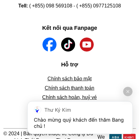
Tell:
( +855) 098 569108 - ( +855) 0977125108
Kết nối qua Fanpage
Hỗ trợ
Chính sách bảo mật
Chính sách thanh toán
Chính sách hoàn, huỷ vé
Tra cứu thông tin đặt vé
Thư Ký Kim
Hướng dẫn đặt vé
Chào mừng quý khách đến thăm Bang 
chủ !
© 2024 | Bản quyền thuộc về Công ty Du
We