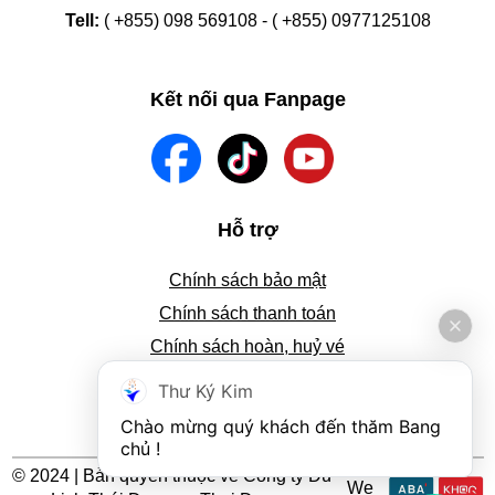
Tell:
( +855) 098 569108 - ( +855) 0977125108
Kết nối qua Fanpage
Hỗ trợ
Chính sách bảo mật
Chính sách thanh toán
Chính sách hoàn, huỷ vé
Tra cứu thông tin đặt vé
Thư Ký Kim
Hướng dẫn đặt vé
Chào mừng quý khách đến thăm Bang 
chủ !
© 2024 | Bản quyền thuộc về Công ty Du
We