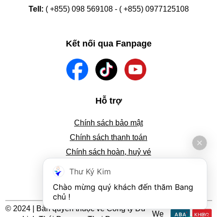
Tell:
( +855) 098 569108 - ( +855) 0977125108
Kết nối qua Fanpage
Hỗ trợ
Chính sách bảo mật
Chính sách thanh toán
Chính sách hoàn, huỷ vé
Tra cứu thông tin đặt vé
Thư Ký Kim
Hướng dẫn đặt vé
Chào mừng quý khách đến thăm Bang 
chủ !
© 2024 | Bản quyền thuộc về Công ty Du
We